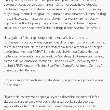
tkanką kostną (BoneWork – bezpośrednia praca na tkance kostnej i
Szczegółowe informacje/Contact:
powięzi otaczającej, terapia manualna); tkanką powięźiową głęboką
Cena:
1200 zł.(zaliczka rezerwacyjna 400 zł)
tel. +48 512 263 099 Sebastian
(techniki integracji strukturalne oraz Anatomy Trains Rolfing); tkanką
mięśniową (techniki integracji strukturalne oraz Anatomy Trains, Rolfing,
e-mail:
Szczegółowe informacje/Contact:
masaż klasyczny, masaż tkanek głębokich, funkcyjny, izometryczny,
Data: 8-10. 09. 2023
poprzeczny); tkanką powięźiową powierzchowną (techniki integracji
tel. +48 512 263 099 Sebastian
strukturalne oraz Anatomy Trains, rolfing); tkanką skórna (ScarWork)
e-mail:
Godziny zajęć:
Nasz gabinet fizjoterapii skupia się na masażu blizn, ale nasz
fizjoterapeuta oprócz wyżej wymienionych umiejętności pracuje również
I dzień 9:00-17:00, II dzień 9:00-17:00, III dzień 8:00-
takimi technikami jak : masaż, kinezyterapia, terapia manualna, terapia
16:00,
powięziowa, metoda BOBATH dla dorosłych, Metoda Cyriax, Metoda
Kaltenborn – Evjenth, Terapia Punktów Spustowych, Kinesiology Taping,
Metoda dr Ackermanna, Metoda Mulligana, Lewita, Specjalistyczne
Miejsce:
Częstochowa , Poland
techniki FRSB, Anatomy Trains, ScarWork, BoneWork, Kinetic Control, Art
of motion, PNF, Rolfing.
Cena:
1900 zł.(zaliczka rezerwacyjna 500 zł)
Proponujemy również treningi: stabilizacji, propriorecepcji, motoryczne,
funkcjonalne.
Szczegółowe informacje/Contact:
tel. +48 512 263 099 Sebastian
Fizjoterapia estetyczna to specjalistyczna dziedzina fizjoterapii, która
skupia się na poprawie wyglądu ciała oraz redukcji bólu poprzez
wykorzystanie technik manualnych, elektroterapii, a także ćwiczeń