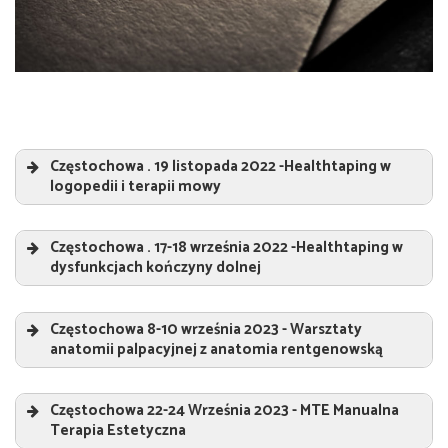
Częstochowa . 19 listopada 2022 -Healthtaping w
logopedii i terapii mowy
Healthtaping w logopedii i terapii mowy
„
Częstochowa . 17-18 września 2022 -Healthtaping w
Prowadzący:
dysfunkcjach kończyny dolnej
Sebastian Jeruszka
Healthtaping w dysfunkcjach kończyny dolnej
„
Częstochowa 8-10 września 2023 - Warsztaty
Prowadzący:
anatomii palpacyjnej z anatomia rentgenowską
Sebastian Jeruszka
Warsztaty anatomii palpacyjnej z anatomia
rentgenowską
„
Częstochowa 22-24 Września 2023 - MTE Manualna
Terapia Estetyczna