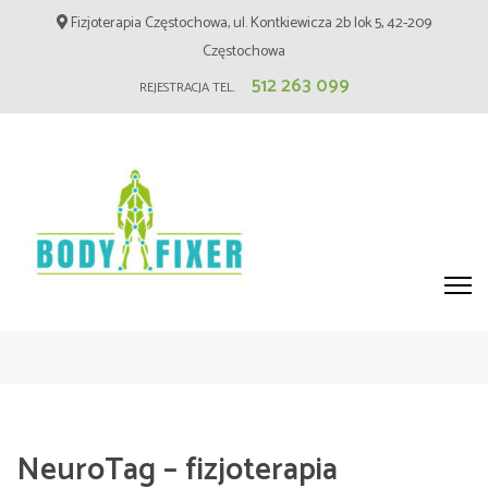
Skip
Fizjoterapia Częstochowa, ul. Kontkiewicza 2b lok 5, 42-209
to
Częstochowa
content
512 263 099
REJESTRACJA TEL.
(Press
Enter)
Fizjoterapia Częstochowa –
BodyFixer – Masaż, Blizny
NeuroTag – fizjoterapia