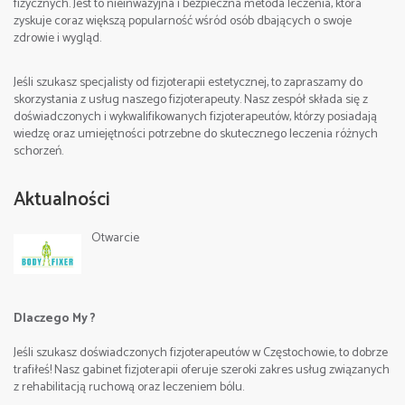
fizycznych. Jest to nieinwazyjna i bezpieczna metoda leczenia, która
zyskuje coraz większą popularność wśród osób dbających o swoje
zdrowie i wygląd.
e-mail:
Data: 22-24. 09. 2023
Jeśli szukasz specjalisty od fizjoterapii estetycznej, to zapraszamy do
skorzystania z usług naszego fizjoterapeuty. Nasz zespół składa się z
doświadczonych i wykwalifikowanych fizjoterapeutów, którzy posiadają
Godziny zajęć:
wiedzę oraz umiejętności potrzebne do skutecznego leczenia różnych
schorzeń.
I dzień 9:00-17:00, II dzień 9:00-17:00, III dzień 9:00-
16:00,
Aktualności
Otwarcie
Miejsce:
Częstochowa , Poland
Cena:
2100 zł.(zaliczka rezerwacyjna 500 zł)
Dlaczego My ?
Szczegółowe informacje/Contact:
Jeśli szukasz doświadczonych fizjoterapeutów w Częstochowie, to dobrze
tel. +48 512 263 099 Sebastian
trafiłeś! Nasz gabinet fizjoterapii oferuje szeroki zakres usług związanych
z rehabilitacją ruchową oraz leczeniem bólu.