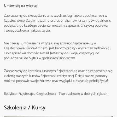
Umów się na wizytę !
Zapraszamy do skorzystania z naszych usług fizjoterapeutycznych w
Częstochowie! Dzięki naszemu profesjonalizmowi oraz indywidualnemu
podejściu do każdego pacjenta, możemy zapewnić Ci szybką poprawę
Twojego zdrowia i jakości życia.
Nie czekaj i umów się na wizytę u najlepszego fizjoterapeuty w
Częstochowie! Kontakt z nami jest bardzo prosty - wystarczy zadzwonić
lub napisać wiadomość e-mail. Jesteśmy do Twojej dyspozycji od
poniedziałku do piątku w godzinach 8:00-20:00 !
Zapraszamy do kontaktu z naszym fizjoterapeutą oraz do zapoznania się
z ofertą naszych kursów fizjoterapii estetycznej. Dzięki naszej pomocy
możesz poprawić swoje zdrowie oraz wygląd, i cieszyć się pełnią życia!
Bodyfixer Fizjoterapia Częstochowa - Twoje zdrowie w dobrych rękach!
Szkolenia / Kursy
2. Strefa pracy – klatka piersiowa, brzuch, część