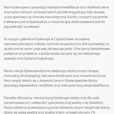
Nasi fizjoterapeuci posiadają niezbędne kwalifikacje oraz doświadczenie
w leczeniu różnych schorzeń, takich jak bóle kręgosłupa, bóle stawów,
e-mail:
urazy sportowe czy choroby neurologiczne. Każdy z naszych pacjentów
traktowany jest indywidualnie, a nasza terapia dostosowywana jest do
jego potrzeb i oczekiwań.
W naszym gabinecie fizjoterapii w Częstochowie stosujemy
najnowocześniejsze metody i techniki terapeutyczne, które pozwalają na
skuteczne leczenie i poprawę zdrowia pacjenta. Oferujemy kompleksowe
podejście do problemu, a każda wizyta zaczyna się od dokładnego
wywiadu oraz badania fizykalnego.
Nasze usługi fizjoterapeutyczne obejmują między innymi terapię
manualną, kinesiotaping, ćwiczenia korekcyjne oraz masaże lecznicze.
Nasz zespół składa się z doświadczonych fizjoterapeutów, którzy
posiadają odpowiednie certyfikaty oraz stale podnoszą swoje kwalifikacje.
Ponadto, oferujemy również kursy fizjoterapii estetycznej dla osób
zainteresowanych zdobyciem specjalistycznej wiedzy z tej dziedziny.
Nasze szkolenia prowadzone są przez doświadczonych ekspertów, którzy
dzielą się swoją wiedzą oraz praktycznymi umiejętnościami. Po