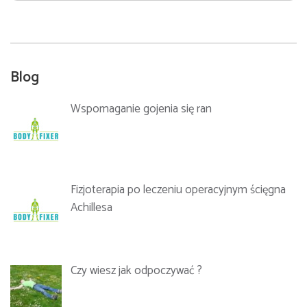
Prowadzący:
Sebastian Jeruszka
„
Prowadzący:
Sebastian Jeruszka
Blog
Wspomaganie gojenia się ran
Fizjoterapia po leczeniu operacyjnym ścięgna
Achillesa
Data:
19.11.2022
Czy wiesz jak odpoczywać ?
Godziny zajęć: