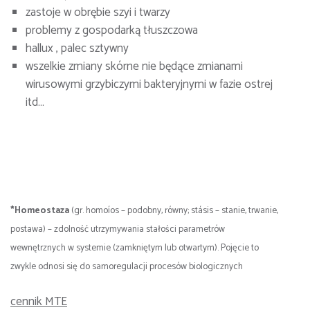
zastoje w obrębie szyi i twarzy
problemy z gospodarką tłuszczowa
hallux , palec sztywny
wszelkie zmiany skórne nie będące zmianami
wirusowymi grzybiczymi bakteryjnymi w fazie ostrej
itd…
*Homeostaza
(gr. homoíos – podobny, równy; stásis – stanie, trwanie,
postawa) – zdolność utrzymywania stałości parametrów
wewnętrznych w systemie (zamkniętym lub otwartym). Pojęcie to
zwykle odnosi się do samoregulacji procesów biologicznych
cennik MTE