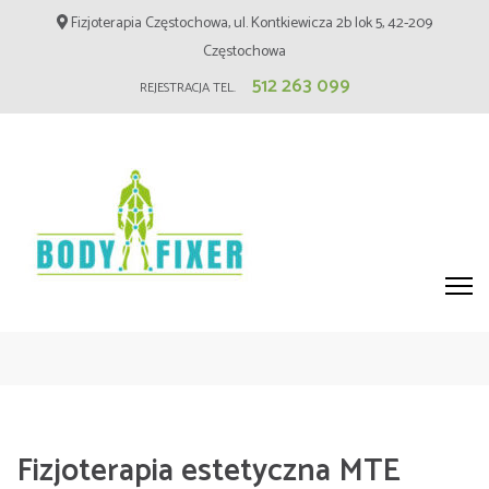
Skip
Fizjoterapia Częstochowa, ul. Kontkiewicza 2b lok 5, 42-209
to
Częstochowa
content
512 263 099
REJESTRACJA TEL.
(Press
Enter)
Fizjoterapia Częstochowa –
BodyFixer – Masaż, Blizny
Fizjoterapia estetyczna MTE