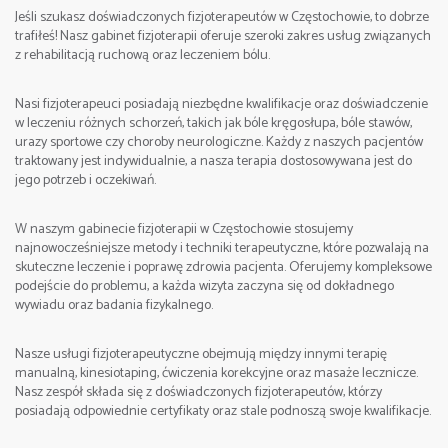
Jeśli szukasz doświadczonych fizjoterapeutów w Częstochowie, to dobrze
tel. +48 512 263 099 Sebastian
trafiłeś! Nasz gabinet fizjoterapii oferuje szeroki zakres usług związanych
z rehabilitacją ruchową oraz leczeniem bólu.
Nasi fizjoterapeuci posiadają niezbędne kwalifikacje oraz doświadczenie
w leczeniu różnych schorzeń, takich jak bóle kręgosłupa, bóle stawów,
e-mail:
urazy sportowe czy choroby neurologiczne. Każdy z naszych pacjentów
traktowany jest indywidualnie, a nasza terapia dostosowywana jest do
jego potrzeb i oczekiwań.
W naszym gabinecie fizjoterapii w Częstochowie stosujemy
najnowocześniejsze metody i techniki terapeutyczne, które pozwalają na
skuteczne leczenie i poprawę zdrowia pacjenta. Oferujemy kompleksowe
podejście do problemu, a każda wizyta zaczyna się od dokładnego
wywiadu oraz badania fizykalnego.
Nasze usługi fizjoterapeutyczne obejmują między innymi terapię
manualną, kinesiotaping, ćwiczenia korekcyjne oraz masaże lecznicze.
Nasz zespół składa się z doświadczonych fizjoterapeutów, którzy
posiadają odpowiednie certyfikaty oraz stale podnoszą swoje kwalifikacje.