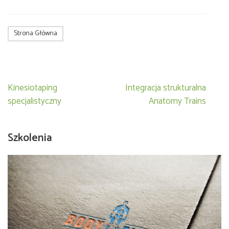
Strona Główna
Nawigacja
Kinesiotaping
Integracja strukturalna
wpisu
specjalistyczny
Anatomy Trains
Szkolenia