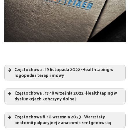
Częstochowa . 19 listopada 2022 -Healthtaping w
logopedii i terapii mowy
Healthtaping w logopedii i terapii mowy
„
Częstochowa . 17-18 września 2022 -Healthtaping w
Prowadzący:
dysfunkcjach kończyny dolnej
Sebastian Jeruszka
Healthtaping w dysfunkcjach kończyny dolnej
„
Częstochowa 8-10 września 2023 - Warsztaty
Prowadzący:
anatomii palpacyjnej z anatomia rentgenowską
Sebastian Jeruszka