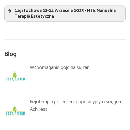
Warsztaty anatomii palpacyjnej z anatomia
rentgenowską
„
Częstochowa 22-24 Września 2023 - MTE Manualna
Terapia Estetyczna
Prowadzący:
Sebastian Jeruszka
„
Prowadzący:
Sebastian Jeruszka
Blog
Wspomaganie gojenia się ran
Fizjoterapia po leczeniu operacyjnym ścięgna
Achillesa