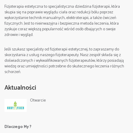
tel. +48 512 263 099 Sebastian
Fizjoterapia estetyczna to specjalistyczna dziedzina fizjoterapii, która
skupia się na poprawie wyglądu ciała oraz redukcji bólu poprzez
wykorzystanie technik manualnych, elektroterapii, a także ćwiczeń
fizycznych. Jest to nieinwazyjna i bezpieczna metoda leczenia, która
zyskuje coraz większą popularność wśród osób dbających o swoje
zdrowie i wygląd.
e-mail:
Data: 22-24. 09. 2023
Jeśli szukasz specjalisty od fizjoterapii estetycznej, to zapraszamy do
skorzystania z usług naszego fizjoterapeuty. Nasz zespół składa się z
doświadczonych i wykwalifikowanych fizjoterapeutów, którzy posiadają
Godziny zajęć:
wiedzę oraz umiejętności potrzebne do skutecznego leczenia różnych
schorzeń.
I dzień 9:00-17:00, II dzień 9:00-17:00, III dzień 9:00-
16:00,
Aktualności
Otwarcie
Miejsce:
Częstochowa , Poland
Cena:
2100 zł.(zaliczka rezerwacyjna 500 zł)
Dlaczego My ?
Szczegółowe informacje/Contact: