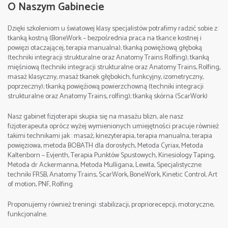
Miejsce:
Częstochowa , Poland
O Naszym Gabinecie
I dzień 9:00-17:00, II dzień 9:00 – 14:00
Cena:
690 zł.(zaliczka rezerwacyjna 250 zł)
Dzięki szkoleniom u światowej klasy specjalistów potrafimy radzić sobie z:
Miejsce:
Częstochowa , Poland
tkanką kostną (BoneWork – bezpośrednia praca na tkance kostnej i
Szczegółowe informacje/Contact:
powięzi otaczającej, terapia manualna); tkanką powięźiową głęboką
Cena:
1200 zł.(zaliczka rezerwacyjna 400 zł)
tel. +48 512 263 099 Sebastian
(techniki integracji strukturalne oraz Anatomy Trains Rolfing); tkanką
mięśniową (techniki integracji strukturalne oraz Anatomy Trains, Rolfing,
e-mail:
Szczegółowe informacje/Contact:
masaż klasyczny, masaż tkanek głębokich, funkcyjny, izometryczny,
Data: 8-10. 09. 2023
poprzeczny); tkanką powięźiową powierzchowną (techniki integracji
tel. +48 512 263 099 Sebastian
strukturalne oraz Anatomy Trains, rolfing); tkanką skórna (ScarWork)
e-mail:
Godziny zajęć:
Nasz gabinet fizjoterapii skupia się na masażu blizn, ale nasz
fizjoterapeuta oprócz wyżej wymienionych umiejętności pracuje również
I dzień 9:00-17:00, II dzień 9:00-17:00, III dzień 8:00-
takimi technikami jak : masaż, kinezyterapia, terapia manualna, terapia
16:00,
powięziowa, metoda BOBATH dla dorosłych, Metoda Cyriax, Metoda
Kaltenborn – Evjenth, Terapia Punktów Spustowych, Kinesiology Taping,
Metoda dr Ackermanna, Metoda Mulligana, Lewita, Specjalistyczne
Miejsce:
Częstochowa , Poland
techniki FRSB, Anatomy Trains, ScarWork, BoneWork, Kinetic Control, Art
of motion, PNF, Rolfing.
Cena:
1900 zł.(zaliczka rezerwacyjna 500 zł)
Proponujemy również treningi: stabilizacji, propriorecepcji, motoryczne,
funkcjonalne.
Szczegółowe informacje/Contact: