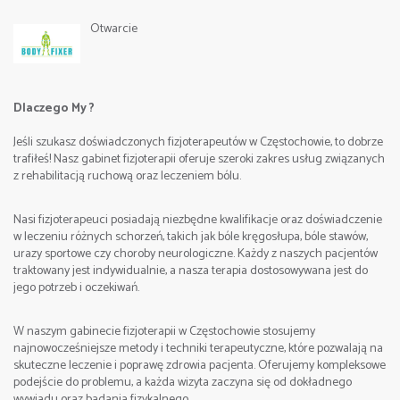
Otwarcie
Miejsce:
Częstochowa , Poland
Cena:
2100 zł.(zaliczka rezerwacyjna 500 zł)
Dlaczego My ?
Szczegółowe informacje/Contact:
Jeśli szukasz doświadczonych fizjoterapeutów w Częstochowie, to dobrze
tel. +48 512 263 099 Sebastian
trafiłeś! Nasz gabinet fizjoterapii oferuje szeroki zakres usług związanych
z rehabilitacją ruchową oraz leczeniem bólu.
Nasi fizjoterapeuci posiadają niezbędne kwalifikacje oraz doświadczenie
w leczeniu różnych schorzeń, takich jak bóle kręgosłupa, bóle stawów,
e-mail:
urazy sportowe czy choroby neurologiczne. Każdy z naszych pacjentów
traktowany jest indywidualnie, a nasza terapia dostosowywana jest do
jego potrzeb i oczekiwań.
W naszym gabinecie fizjoterapii w Częstochowie stosujemy
najnowocześniejsze metody i techniki terapeutyczne, które pozwalają na
skuteczne leczenie i poprawę zdrowia pacjenta. Oferujemy kompleksowe
podejście do problemu, a każda wizyta zaczyna się od dokładnego
wywiadu oraz badania fizykalnego.