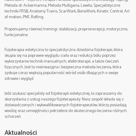
Metoda dr Ackermanna, Metoda Mulligana, Lewita, Specjalistyczne
Miejsce:
Częstochowa , Poland
techniki FRSB, Anatomy Trains, ScarWork, BoneWork, Kinetic Control, Art
of motion, PNF, Rolfing.
Cena:
1900 zł.(zaliczka rezerwacyjna 500 zł)
Proponujemy również treningi: stabilizacji, propriorecepcji, motoryczne,
funkcjonalne.
Szczegółowe informacje/Contact:
tel. +48 512 263 099 Sebastian
Fizjoterapia estetyczna to specjalistyczna dziedzina fizjoterapii, która
skupia się na poprawie wyglądu ciała oraz redukcji bólu poprzez
wykorzystanie technik manualnych, elektroterapii, a także ćwiczeń
fizycznych. Jest to nieinwazyjna i bezpieczna metoda leczenia, która
zyskuje coraz większą popularność wśród osób dbających o swoje
zdrowie i wygląd.
e-mail:
Data: 22-24. 09. 2023
Jeśli szukasz specjalisty od fizjoterapii estetycznej, to zapraszamy do
skorzystania z usług naszego fizjoterapeuty. Nasz zespół składa się z
doświadczonych i wykwalifikowanych fizjoterapeutów, którzy posiadają
Godziny zajęć:
wiedzę oraz umiejętności potrzebne do skutecznego leczenia różnych
schorzeń.
I dzień 9:00-17:00, II dzień 9:00-17:00, III dzień 9:00-
16:00,
Aktualności