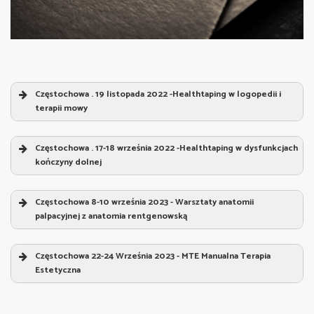
Częstochowa . 19 listopada 2022 -Healthtaping w logopedii i
terapii mowy
Healthtaping w logopedii i terapii mowy
„
Częstochowa . 17-18 września 2022 -Healthtaping w dysfunkcjach
Prowadzący:
Sebastian Jeruszka
kończyny dolnej
Healthtaping w dysfunkcjach kończyny dolnej
„
1. Strefa zmian – twarz i szyja
Częstochowa 8-10 września 2023 - Warsztaty anatomii
Prowadzący:
Sebastian Jeruszka
palpacyjnej z anatomia rentgenowską
Warsztaty anatomii palpacyjnej z anatomia
rentgenowską
„
Częstochowa 22-24 Września 2023 - MTE Manualna Terapia
Estetyczna
Prowadzący:
Sebastian Jeruszka
„