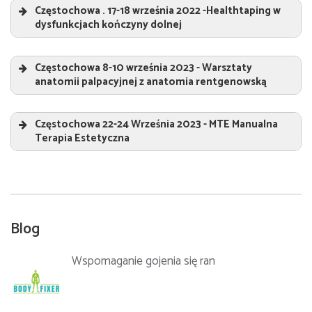
Częstochowa . 17-18 września 2022 -Healthtaping w
Prowadzący:
dysfunkcjach kończyny dolnej
Sebastian Jeruszka
Healthtaping w dysfunkcjach kończyny dolnej
„
Częstochowa 8-10 września 2023 - Warsztaty
Prowadzący:
anatomii palpacyjnej z anatomia rentgenowską
Sebastian Jeruszka
Warsztaty anatomii palpacyjnej z anatomia
rentgenowską
„
Częstochowa 22-24 Września 2023 - MTE Manualna
Terapia Estetyczna
Prowadzący:
Sebastian Jeruszka
„
Prowadzący:
Sebastian Jeruszka
Blog
Wspomaganie gojenia się ran