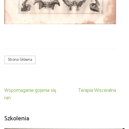
Strona Główna
Nawigacja
Wspomaganie gojenia się
Terapia Wisceralna
wpisu
ran
Szkolenia