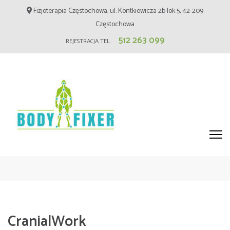
Skip
Fizjoterapia Częstochowa, ul. Kontkiewicza 2b lok 5, 42-209
to
Częstochowa
content
512 263 099
REJESTRACJA TEL.
(Press
Enter)
Fizjoterapia Częstochowa –
BodyFixer – Masaż, Blizny
CranialWork