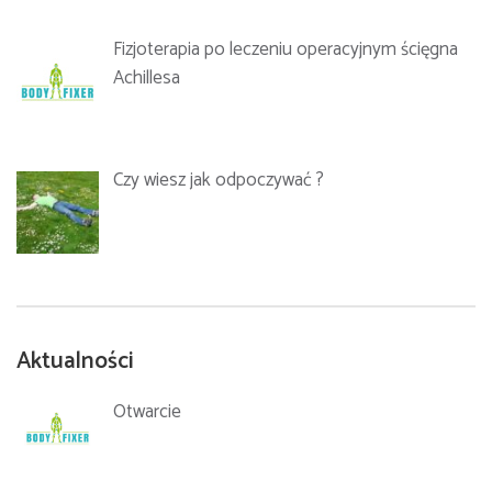
Fizjoterapia po leczeniu operacyjnym ścięgna
Achillesa
Data:
19.11.2022
Czy wiesz jak odpoczywać ?
Godziny zajęć:
I dzień 9:00-18:00,
Data:
17-18.
Aktualności
Otwarcie