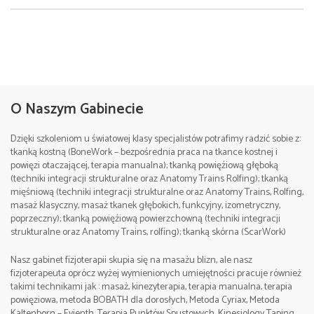
09.2022
Godziny zajęć:
Miejsce:
Częstochowa , Poland
O Naszym Gabinecie
I dzień 9:00-17:00, II dzień 9:00 – 14:00
Cena:
690 zł.(zaliczka rezerwacyjna 250 zł)
Dzięki szkoleniom u światowej klasy specjalistów potrafimy radzić sobie z:
Miejsce:
Częstochowa , Poland
tkanką kostną (BoneWork – bezpośrednia praca na tkance kostnej i
Szczegółowe informacje/Contact:
powięzi otaczającej, terapia manualna); tkanką powięźiową głęboką
Cena:
1200 zł.(zaliczka rezerwacyjna 400 zł)
tel. +48 512 263 099 Sebastian
(techniki integracji strukturalne oraz Anatomy Trains Rolfing); tkanką
mięśniową (techniki integracji strukturalne oraz Anatomy Trains, Rolfing,
e-mail:
Szczegółowe informacje/Contact:
masaż klasyczny, masaż tkanek głębokich, funkcyjny, izometryczny,
Data: 8-10. 09. 2023
poprzeczny); tkanką powięźiową powierzchowną (techniki integracji
tel. +48 512 263 099 Sebastian
strukturalne oraz Anatomy Trains, rolfing); tkanką skórna (ScarWork)
e-mail:
Godziny zajęć:
Nasz gabinet fizjoterapii skupia się na masażu blizn, ale nasz
fizjoterapeuta oprócz wyżej wymienionych umiejętności pracuje również
I dzień 9:00-17:00, II dzień 9:00-17:00, III dzień 8:00-
takimi technikami jak : masaż, kinezyterapia, terapia manualna, terapia
16:00,
powięziowa, metoda BOBATH dla dorosłych, Metoda Cyriax, Metoda
Kaltenborn – Evjenth, Terapia Punktów Spustowych, Kinesiology Taping,