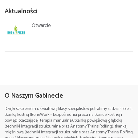
Aktualności
Otwarcie
09.2022
Godziny zajęć:
Miejsce:
Częstochowa , Poland
O Naszym Gabinecie
I dzień 9:00-17:00, II dzień 9:00 – 14:00
Cena:
690 zł.(zaliczka rezerwacyjna 250 zł)
Dzięki szkoleniom u światowej klasy specjalistów potrafimy radzić sobie z:
Miejsce:
Częstochowa , Poland
tkanką kostną (BoneWork – bezpośrednia praca na tkance kostnej i
Szczegółowe informacje/Contact:
powięzi otaczającej, terapia manualna); tkanką powięźiową głęboką
Cena:
1200 zł.(zaliczka rezerwacyjna 400 zł)
tel. +48 512 263 099 Sebastian
(techniki integracji strukturalne oraz Anatomy Trains Rolfing); tkanką
mięśniową (techniki integracji strukturalne oraz Anatomy Trains, Rolfing,
e-mail:
Szczegółowe informacje/Contact: