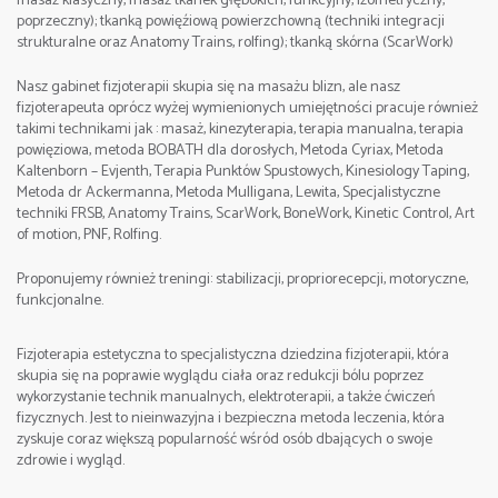
masaż klasyczny, masaż tkanek głębokich, funkcyjny, izometryczny,
Data: 8-10. 09. 2023
poprzeczny); tkanką powięźiową powierzchowną (techniki integracji
tel. +48 512 263 099 Sebastian
strukturalne oraz Anatomy Trains, rolfing); tkanką skórna (ScarWork)
e-mail:
Godziny zajęć:
Nasz gabinet fizjoterapii skupia się na masażu blizn, ale nasz
fizjoterapeuta oprócz wyżej wymienionych umiejętności pracuje również
I dzień 9:00-17:00, II dzień 9:00-17:00, III dzień 8:00-
takimi technikami jak : masaż, kinezyterapia, terapia manualna, terapia
16:00,
powięziowa, metoda BOBATH dla dorosłych, Metoda Cyriax, Metoda
Kaltenborn – Evjenth, Terapia Punktów Spustowych, Kinesiology Taping,
Metoda dr Ackermanna, Metoda Mulligana, Lewita, Specjalistyczne
Miejsce:
Częstochowa , Poland
techniki FRSB, Anatomy Trains, ScarWork, BoneWork, Kinetic Control, Art
of motion, PNF, Rolfing.
Cena:
1900 zł.(zaliczka rezerwacyjna 500 zł)
Proponujemy również treningi: stabilizacji, propriorecepcji, motoryczne,
funkcjonalne.
Szczegółowe informacje/Contact:
tel. +48 512 263 099 Sebastian
Fizjoterapia estetyczna to specjalistyczna dziedzina fizjoterapii, która
skupia się na poprawie wyglądu ciała oraz redukcji bólu poprzez
wykorzystanie technik manualnych, elektroterapii, a także ćwiczeń
fizycznych. Jest to nieinwazyjna i bezpieczna metoda leczenia, która
zyskuje coraz większą popularność wśród osób dbających o swoje
zdrowie i wygląd.
e-mail: