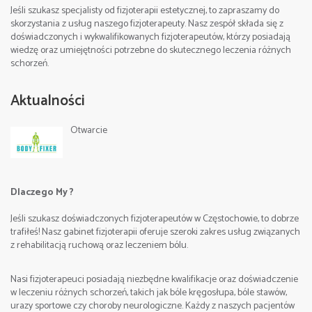
Data: 22-24. 09. 2023
Jeśli szukasz specjalisty od fizjoterapii estetycznej, to zapraszamy do
skorzystania z usług naszego fizjoterapeuty. Nasz zespół składa się z
doświadczonych i wykwalifikowanych fizjoterapeutów, którzy posiadają
Godziny zajęć:
wiedzę oraz umiejętności potrzebne do skutecznego leczenia różnych
schorzeń.
I dzień 9:00-17:00, II dzień 9:00-17:00, III dzień 9:00-
16:00,
Aktualności
Otwarcie
Miejsce:
Częstochowa , Poland
Cena:
2100 zł.(zaliczka rezerwacyjna 500 zł)
Dlaczego My ?
Szczegółowe informacje/Contact:
Jeśli szukasz doświadczonych fizjoterapeutów w Częstochowie, to dobrze
tel. +48 512 263 099 Sebastian
trafiłeś! Nasz gabinet fizjoterapii oferuje szeroki zakres usług związanych
z rehabilitacją ruchową oraz leczeniem bólu.
Nasi fizjoterapeuci posiadają niezbędne kwalifikacje oraz doświadczenie
w leczeniu różnych schorzeń, takich jak bóle kręgosłupa, bóle stawów,
e-mail:
urazy sportowe czy choroby neurologiczne. Każdy z naszych pacjentów