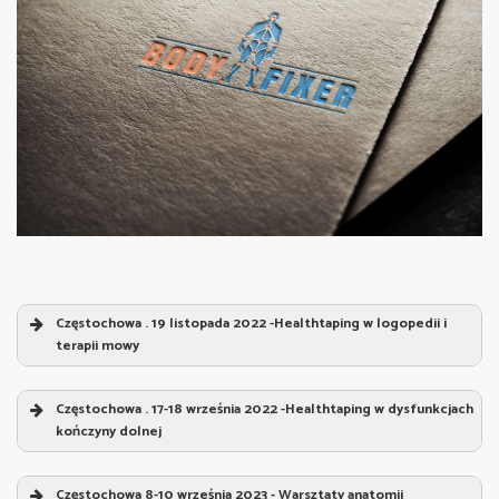
Częstochowa . 19 listopada 2022 -Healthtaping w logopedii i
terapii mowy
Healthtaping w logopedii i terapii mowy
„
Częstochowa . 17-18 września 2022 -Healthtaping w dysfunkcjach
Prowadzący:
Sebastian Jeruszka
kończyny dolnej
Healthtaping w dysfunkcjach kończyny dolnej
„
1. Strefa zmian – twarz i szyja
Częstochowa 8-10 września 2023 - Warsztaty anatomii