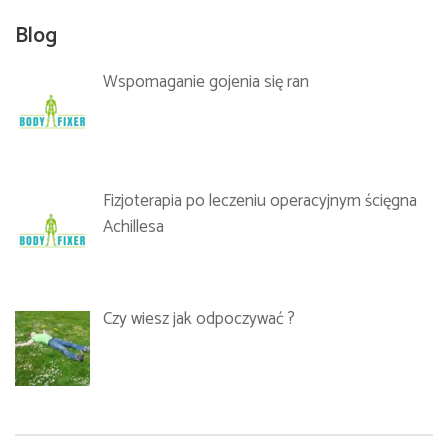
Blog
Wspomaganie gojenia się ran
Fizjoterapia po leczeniu operacyjnym ścięgna
Achillesa
Data:
19.11.2022
Czy wiesz jak odpoczywać ?
Godziny zajęć:
I dzień 9:00-18:00,
Data:
17-18.