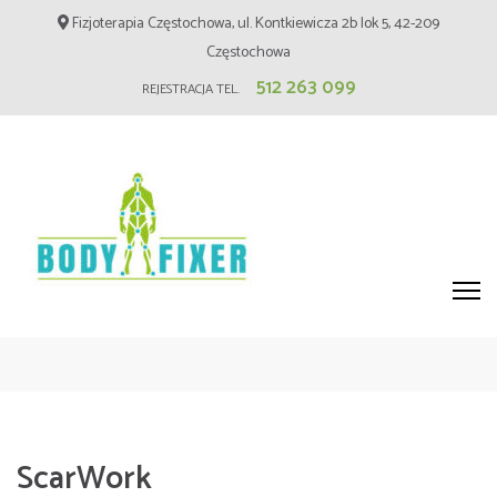
Skip
Fizjoterapia Częstochowa, ul. Kontkiewicza 2b lok 5, 42-209
to
Częstochowa
content
512 263 099
REJESTRACJA TEL.
(Press
Enter)
Fizjoterapia Częstochowa –
BodyFixer – Masaż, Blizny
ScarWork