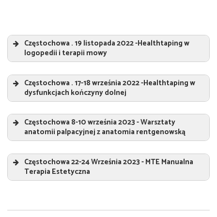
Częstochowa . 19 listopada 2022 -Healthtaping w
logopedii i terapii mowy
Healthtaping w logopedii i terapii mowy
„
Częstochowa . 17-18 września 2022 -Healthtaping w
Prowadzący:
dysfunkcjach kończyny dolnej
Sebastian Jeruszka
Healthtaping w dysfunkcjach kończyny dolnej
„
Częstochowa 8-10 września 2023 - Warsztaty
Prowadzący:
anatomii palpacyjnej z anatomia rentgenowską
Sebastian Jeruszka
Warsztaty anatomii palpacyjnej z anatomia
rentgenowską
„
Częstochowa 22-24 Września 2023 - MTE Manualna
Terapia Estetyczna
Prowadzący:
Sebastian Jeruszka
„
Prowadzący:
Sebastian Jeruszka