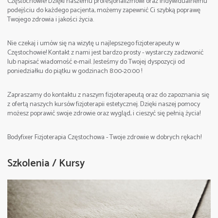
Częstochowie! Dzięki naszemu profesjonalizmowi oraz indywidualnemu
podejściu do każdego pacjenta, możemy zapewnić Ci szybką poprawę
Twojego zdrowia i jakości życia.
Nie czekaj i umów się na wizytę u najlepszego fizjoterapeuty w
Częstochowie! Kontakt z nami jest bardzo prosty - wystarczy zadzwonić
lub napisać wiadomość e-mail. Jesteśmy do Twojej dyspozycji od
poniedziałku do piątku w godzinach 8:00-20:00 !
Zapraszamy do kontaktu z naszym fizjoterapeutą oraz do zapoznania się
z ofertą naszych kursów fizjoterapii estetycznej. Dzięki naszej pomocy
możesz poprawić swoje zdrowie oraz wygląd, i cieszyć się pełnią życia!
Bodyfixer Fizjoterapia Częstochowa - Twoje zdrowie w dobrych rękach!
Szkolenia / Kursy
2. Strefa pracy – klatka piersiowa, brzuch, część
grzbietowa