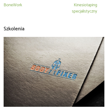
Nawigacja
BoneWork
Kinesiotaping
wpisu
specjalistyczny
Szkolenia