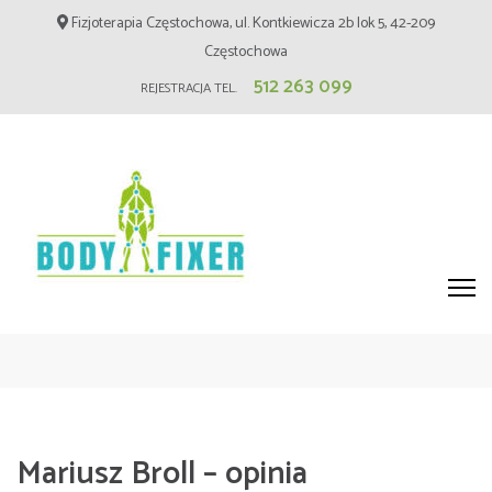
Skip
Fizjoterapia Częstochowa, ul. Kontkiewicza 2b lok 5, 42-209
to
Częstochowa
content
512 263 099
REJESTRACJA TEL.
(Press
Enter)
Fizjoterapia Częstochowa –
BodyFixer – Masaż, Blizny
Mariusz Broll – opinia