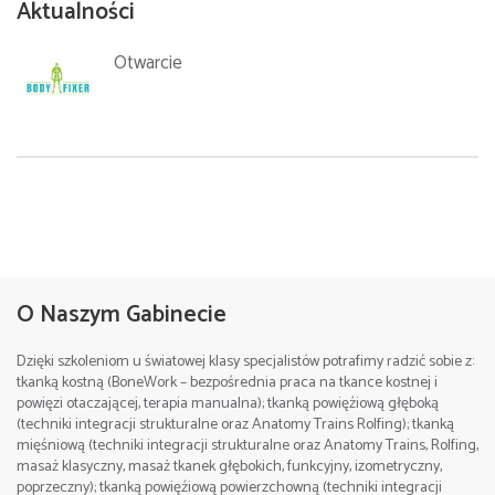
Aktualności
Otwarcie
09.2022
Godziny zajęć:
Miejsce:
Częstochowa , Poland
O Naszym Gabinecie
I dzień 9:00-17:00, II dzień 9:00 – 14:00
Cena:
690 zł.(zaliczka rezerwacyjna 250 zł)
Dzięki szkoleniom u światowej klasy specjalistów potrafimy radzić sobie z:
Miejsce:
Częstochowa , Poland
tkanką kostną (BoneWork – bezpośrednia praca na tkance kostnej i
Szczegółowe informacje/Contact:
powięzi otaczającej, terapia manualna); tkanką powięźiową głęboką
Cena:
1200 zł.(zaliczka rezerwacyjna 400 zł)
tel. +48 512 263 099 Sebastian
(techniki integracji strukturalne oraz Anatomy Trains Rolfing); tkanką
mięśniową (techniki integracji strukturalne oraz Anatomy Trains, Rolfing,
e-mail:
Szczegółowe informacje/Contact:
masaż klasyczny, masaż tkanek głębokich, funkcyjny, izometryczny,
Data: 8-10. 09. 2023
poprzeczny); tkanką powięźiową powierzchowną (techniki integracji