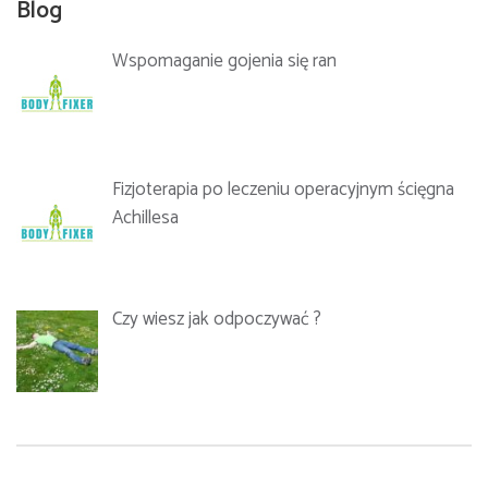
Blog
Wspomaganie gojenia się ran
Fizjoterapia po leczeniu operacyjnym ścięgna
Achillesa
Data:
19.11.2022
Czy wiesz jak odpoczywać ?
Godziny zajęć:
I dzień 9:00-18:00,
Data:
17-18.