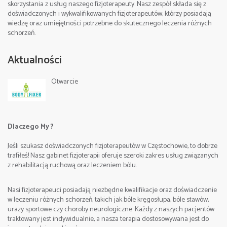
skorzystania z usług naszego fizjoterapeuty. Nasz zespół składa się z
doświadczonych i wykwalifikowanych fizjoterapeutów, którzy posiadają
Godziny zajęć:
wiedzę oraz umiejętności potrzebne do skutecznego leczenia różnych
schorzeń.
I dzień 9:00-17:00, II dzień 9:00-17:00, III dzień 9:00-
16:00,
Aktualności
Otwarcie
Miejsce:
Częstochowa , Poland
Cena:
2100 zł.(zaliczka rezerwacyjna 500 zł)
Dlaczego My ?
Szczegółowe informacje/Contact:
Jeśli szukasz doświadczonych fizjoterapeutów w Częstochowie, to dobrze
tel. +48 512 263 099 Sebastian
trafiłeś! Nasz gabinet fizjoterapii oferuje szeroki zakres usług związanych
z rehabilitacją ruchową oraz leczeniem bólu.
Nasi fizjoterapeuci posiadają niezbędne kwalifikacje oraz doświadczenie
w leczeniu różnych schorzeń, takich jak bóle kręgosłupa, bóle stawów,
e-mail:
urazy sportowe czy choroby neurologiczne. Każdy z naszych pacjentów
traktowany jest indywidualnie, a nasza terapia dostosowywana jest do