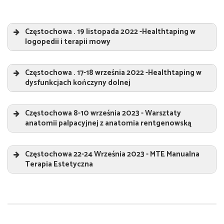
Częstochowa . 19 listopada 2022 -Healthtaping w
logopedii i terapii mowy
Healthtaping w logopedii i terapii mowy
„
Częstochowa . 17-18 września 2022 -Healthtaping w
Prowadzący:
dysfunkcjach kończyny dolnej
Sebastian Jeruszka
Healthtaping w dysfunkcjach kończyny dolnej
„
Częstochowa 8-10 września 2023 - Warsztaty
Prowadzący:
anatomii palpacyjnej z anatomia rentgenowską
Sebastian Jeruszka
Warsztaty anatomii palpacyjnej z anatomia
rentgenowską
„
Częstochowa 22-24 Września 2023 - MTE Manualna
Terapia Estetyczna
Prowadzący:
Sebastian Jeruszka
„
Prowadzący:
Sebastian Jeruszka