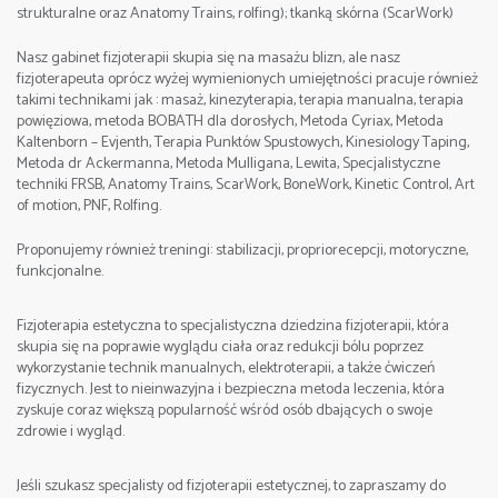
tel. +48 512 263 099 Sebastian
strukturalne oraz Anatomy Trains, rolfing); tkanką skórna (ScarWork)
e-mail:
Godziny zajęć:
Nasz gabinet fizjoterapii skupia się na masażu blizn, ale nasz
fizjoterapeuta oprócz wyżej wymienionych umiejętności pracuje również
I dzień 9:00-17:00, II dzień 9:00-17:00, III dzień 8:00-
takimi technikami jak : masaż, kinezyterapia, terapia manualna, terapia
16:00,
powięziowa, metoda BOBATH dla dorosłych, Metoda Cyriax, Metoda
Kaltenborn – Evjenth, Terapia Punktów Spustowych, Kinesiology Taping,
Metoda dr Ackermanna, Metoda Mulligana, Lewita, Specjalistyczne
Miejsce:
Częstochowa , Poland
techniki FRSB, Anatomy Trains, ScarWork, BoneWork, Kinetic Control, Art
of motion, PNF, Rolfing.
Cena:
1900 zł.(zaliczka rezerwacyjna 500 zł)
Proponujemy również treningi: stabilizacji, propriorecepcji, motoryczne,
funkcjonalne.
Szczegółowe informacje/Contact:
tel. +48 512 263 099 Sebastian
Fizjoterapia estetyczna to specjalistyczna dziedzina fizjoterapii, która
skupia się na poprawie wyglądu ciała oraz redukcji bólu poprzez
wykorzystanie technik manualnych, elektroterapii, a także ćwiczeń
fizycznych. Jest to nieinwazyjna i bezpieczna metoda leczenia, która
zyskuje coraz większą popularność wśród osób dbających o swoje
zdrowie i wygląd.
e-mail:
Data: 22-24. 09. 2023
Jeśli szukasz specjalisty od fizjoterapii estetycznej, to zapraszamy do