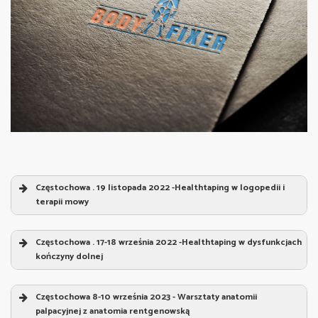
Częstochowa . 19 listopada 2022 -Healthtaping w logopedii i
terapii mowy
Healthtaping w logopedii i terapii mowy
„
Częstochowa . 17-18 września 2022 -Healthtaping w dysfunkcjach
Prowadzący:
Sebastian Jeruszka
kończyny dolnej
Healthtaping w dysfunkcjach kończyny dolnej
„
1. Strefa zmian – twarz i szyja
Częstochowa 8-10 września 2023 - Warsztaty anatomii
Prowadzący:
Sebastian Jeruszka
palpacyjnej z anatomia rentgenowską