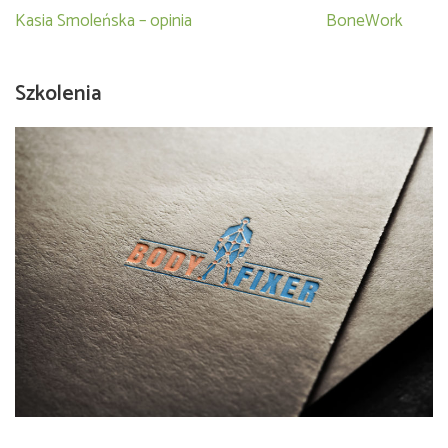
Nawigacja
Kasia Smoleńska – opinia
BoneWork
wpisu
Szkolenia